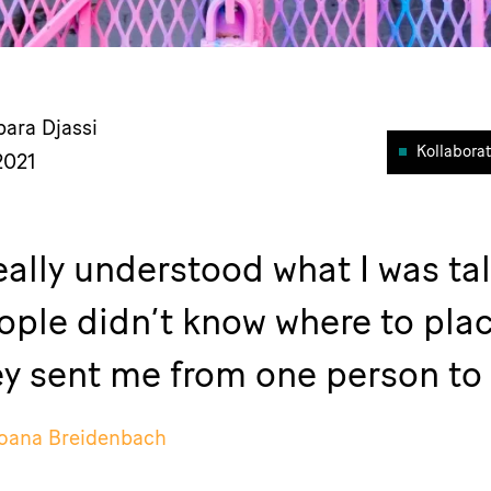
bara Djassi
Kollaborat
2021
ally understood what I was ta
ople didn’t know where to plac
ey sent me from one person to 
oana Breidenbach