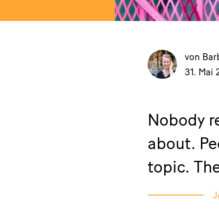
von Bar
31. Mai 
Nobody re
about. Pe
topic. Th
J