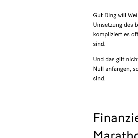
Gut Ding will Wei
Umsetzung des be
kompliziert es of
sind.
Und das gilt nich
Null anfangen, s
sind.
Finanzi
Marath