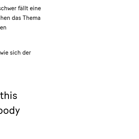
chwer fällt eine
suchen das Thema
nen
wie sich der
this
obody