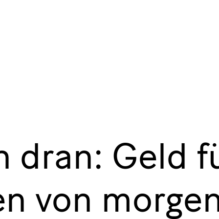
h dran: Geld f
n von morge