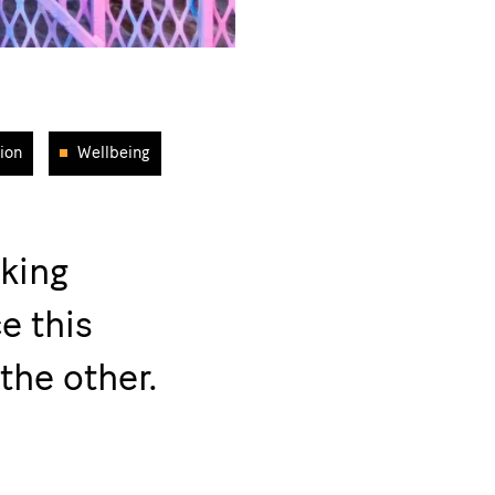
ion
Wellbeing
lking
e this
the other.