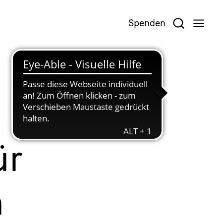
Spenden
ür
n