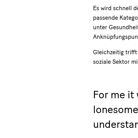
Es wird schnell d
passende Kategor
unter Gesundheit
Anknüpfungspun
Gleichzeitig trif
soziale Sektor mi
For me it 
lonesome 
understa