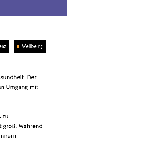
ienz
Wellbeing
sundheit. Der
chen Umgang mit
 zu
st groß. Während
ännern