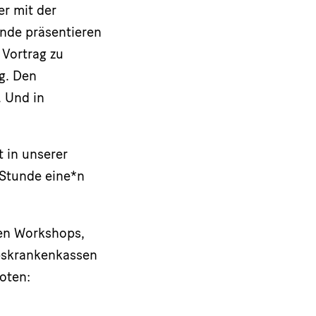
er mit der
ende präsentieren
 Vortrag zu
g. Den
. Und in
 in unserer
e Stunde eine*n
ven Workshops,
ebskrankenkassen
boten: