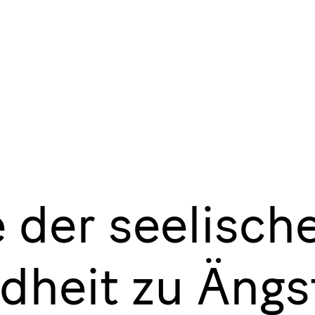
 der seelisch
heit zu Ängs