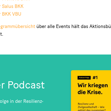
 Salus BKK
r BKK VBU
ogrammübersicht
über alle Events hält das Aktionsb
t.
r Podcast
olge in der Resilienz-