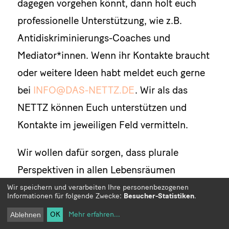
dagegen vorgehen könnt, dann holt euch
professionelle Unterstützung, wie z.B.
Antidiskriminierungs-Coaches und
Mediator*innen. Wenn ihr Kontakte braucht
oder weitere Ideen habt meldet euch gerne
bei
INFO@DAS-NETTZ.DE
. Wir als das
NETTZ können Euch unterstützen und
Kontakte im jeweiligen Feld vermitteln.
Wir wollen dafür sorgen, dass plurale
Perspektiven in allen Lebensräumen
vertreten sind. Wenn wir uns
mehr trauen,
Wir speichern und verarbeiten Ihre personenbezogenen
Informationen für folgende Zwecke:
Besucher-Statistiken
.
zusammen zu arbeiten
, dann können wir
OK
Mehr erfahren
...
Ablehnen
als Community noch stärker werden!